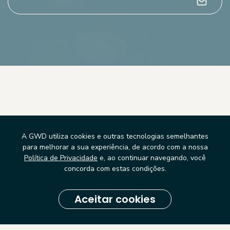
Alternative:
Precisa de
A GWD utiliza cookies e outras tecnologias semelhantes
alguma coisa?
para melhorar a sua experiência, de acordo com a nossa
Política de Privacidade
e, ao continuar navegando, você
Fale conosco.
concorda com estas condições.
Aceitar cookies
Agende uma Reunião