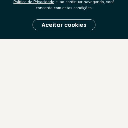
para ser referência
Política de Privacidade
e, ao continuar navegando, você
concorda com estas condições.
Aceitar cookies
Quem está pensando que a LGPG não veio para ficar e será
uma legislação pouco falada e cobrada, pode estar
cometendo um erro custoso. A Lei Geral de Proteção de
Dados
foi criada com a intenção de ser uma referência
em normas de tutela dos dados pessoais e dados
sensíveis. Além disso, será tão fiscalizada quanto as leis
trabalhistas e tributárias.
5 – A Lei protege
mais do que dados